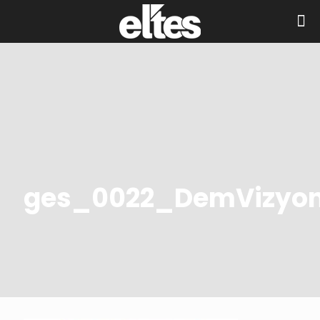
ges_0022_DemVizyo